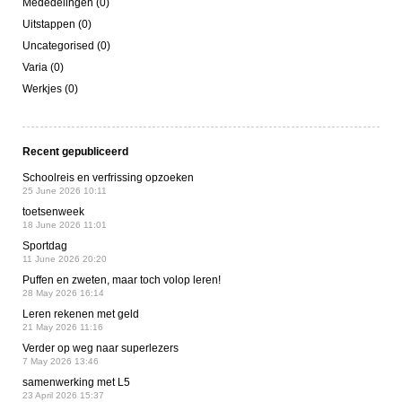
Mededelingen (0)
Uitstappen (0)
Uncategorised (0)
Varia (0)
Werkjes (0)
Recent gepubliceerd
Schoolreis en verfrissing opzoeken
25 June 2026 10:11
toetsenweek
18 June 2026 11:01
Sportdag
11 June 2026 20:20
Puffen en zweten, maar toch volop leren!
28 May 2026 16:14
Leren rekenen met geld
21 May 2026 11:16
Verder op weg naar superlezers
7 May 2026 13:46
samenwerking met L5
23 April 2026 15:37