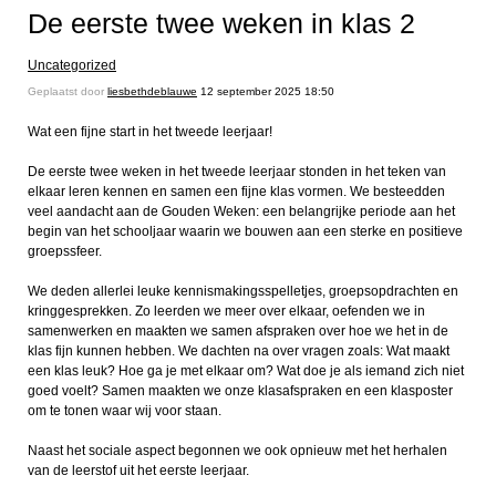
De eerste twee weken in klas 2
Uncategorized
Geplaatst door
liesbethdeblauwe
12 september 2025 18:50
Wat een fijne start in het tweede leerjaar!
De eerste twee weken in het tweede leerjaar stonden in het teken van
elkaar leren kennen en samen een fijne klas vormen. We besteedden
veel aandacht aan de Gouden Weken: een belangrijke periode aan het
begin van het schooljaar waarin we bouwen aan een sterke en positieve
groepssfeer.
We deden allerlei leuke kennismakingsspelletjes, groepsopdrachten en
kringgesprekken. Zo leerden we meer over elkaar, oefenden we in
samenwerken en maakten we samen afspraken over hoe we het in de
klas fijn kunnen hebben. We dachten na over vragen zoals: Wat maakt
een klas leuk? Hoe ga je met elkaar om? Wat doe je als iemand zich niet
goed voelt? Samen maakten we onze klasafspraken en een klasposter
om te tonen waar wij voor staan.
Naast het sociale aspect begonnen we ook opnieuw met het herhalen
van de leerstof uit het eerste leerjaar.