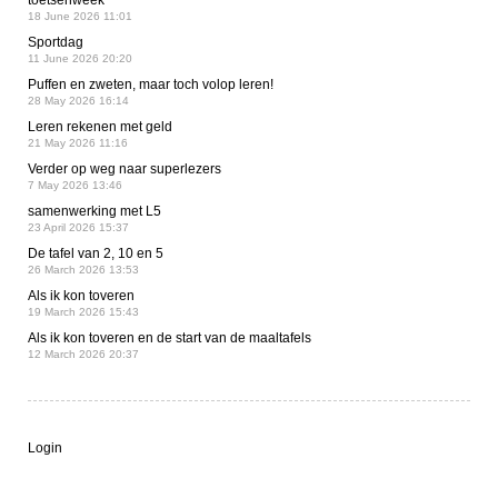
18 June 2026 11:01
Sportdag
11 June 2026 20:20
Puffen en zweten, maar toch volop leren!
28 May 2026 16:14
Leren rekenen met geld
21 May 2026 11:16
Verder op weg naar superlezers
7 May 2026 13:46
samenwerking met L5
23 April 2026 15:37
De tafel van 2, 10 en 5
26 March 2026 13:53
Als ik kon toveren
19 March 2026 15:43
Als ik kon toveren en de start van de maaltafels
12 March 2026 20:37
Login