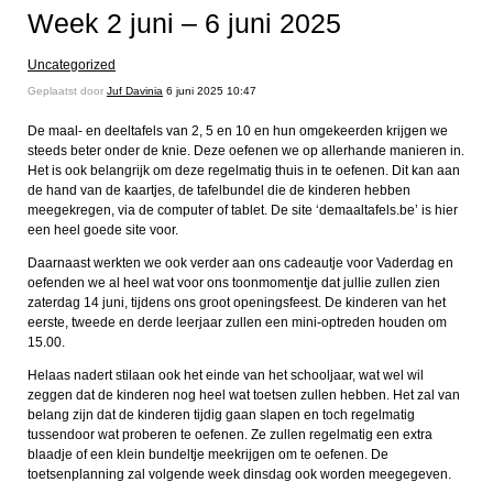
Week 2 juni – 6 juni 2025
Uncategorized
Geplaatst door
Juf Davinia
6 juni 2025 10:47
De maal- en deeltafels van 2, 5 en 10 en hun omgekeerden krijgen we
steeds beter onder de knie. Deze oefenen we op allerhande manieren in.
Het is ook belangrijk om deze regelmatig thuis in te oefenen. Dit kan aan
de hand van de kaartjes, de tafelbundel die de kinderen hebben
meegekregen, via de computer of tablet. De site ‘demaaltafels.be’ is hier
een heel goede site voor.
Daarnaast werkten we ook verder aan ons cadeautje voor Vaderdag en
oefenden we al heel wat voor ons toonmomentje dat jullie zullen zien
zaterdag 14 juni, tijdens ons groot openingsfeest. De kinderen van het
eerste, tweede en derde leerjaar zullen een mini-optreden houden om
15.00.
Helaas nadert stilaan ook het einde van het schooljaar, wat wel wil
zeggen dat de kinderen nog heel wat toetsen zullen hebben. Het zal van
belang zijn dat de kinderen tijdig gaan slapen en toch regelmatig
tussendoor wat proberen te oefenen. Ze zullen regelmatig een extra
blaadje of een klein bundeltje meekrijgen om te oefenen. De
toetsenplanning zal volgende week dinsdag ook worden meegegeven.