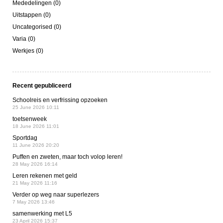
Mededelingen (0)
Uitstappen (0)
Uncategorised (0)
Varia (0)
Werkjes (0)
Recent gepubliceerd
Schoolreis en verfrissing opzoeken
25 June 2026 10:11
toetsenweek
18 June 2026 11:01
Sportdag
11 June 2026 20:20
Puffen en zweten, maar toch volop leren!
28 May 2026 16:14
Leren rekenen met geld
21 May 2026 11:16
Verder op weg naar superlezers
7 May 2026 13:46
samenwerking met L5
23 April 2026 15:37